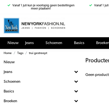
Vanaf 1 juli kun je voorlopig geen bestellingen
Vanaf 1 jul
meer plaatsen!
Nieuw
Jeans
Schoenen
Basics
Broeke
Home
Tags
trui gestreept
Producten
Nieuw
Jeans
Geen product
Schoenen
Basics
Broeken