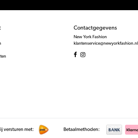
t
Contactgegevens
New York Fashion
n
klantenservice@newyorkfashion.nl
cten
j versturen met:
Betaalmethoden: