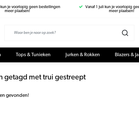
i kun je voorlopig geen bestellingen
Vanaf 1 juli kun je voorlopig g
meer plaatsen!
meer plaatsen!
n
Tops & Tunieken
Jurken & Rokken
Blazers & J
 getagd met trui gestreept
en gevonden!