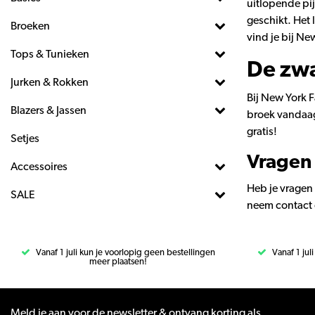
uitlopende pij
geschikt. Het 
Broeken
vind je bij Ne
Tops & Tunieken
De zwa
Jurken & Rokken
Bij New York 
Blazers & Jassen
broek vandaag 
gratis!
Setjes
Vragen 
Accessoires
Heb je vragen 
SALE
neem contact o
Vanaf 1 juli kun je voorlopig geen bestellingen
Vanaf 1 jul
meer plaatsen!
Meld je aan voor de newsletter & ontvang korting als