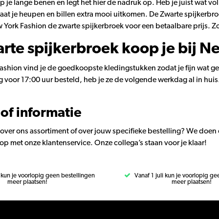
p je lange benen en legt het hier de nadruk op. Heb je juist wat v
laat je heupen en billen extra mooi uitkomen. De Zwarte spijkerbro
w York Fashion de zwarte spijkerbroek voor een betaalbare prijs. 
rte spijkerbroek koop je bij N
Fashion vind je de goedkoopste kledingstukken zodat je fijn wat 
voor 17:00 uur besteld, heb je ze de volgende werkdag al in huis
of informatie
over ons assortiment of over jouw specifieke bestelling? We doen e
p met onze klantenservice. Onze collega’s staan voor je klaar!
i kun je voorlopig geen bestellingen
Vanaf 1 juli kun je voorlopig g
meer plaatsen!
meer plaatsen!