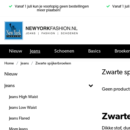
Vanaf 1 juli kun je voorlopig geen bestellingen
Vanaf 1 jul
meer plaatsen!
Nieuw
Jeans
Schoenen
Basics
Broeke
Home
Jeans
Zwarte spijkerbroeken
Zwarte sp
Nieuw
Jeans
Geen product
Jeans High Waist
Jeans Low Waist
Zwarte
Jeans Flared
Dikke stof, du
Mom Jeans