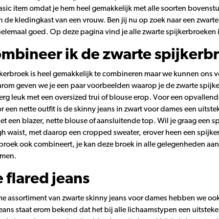
basic item omdat je hem heel gemakkelijk met alle soorten bovens
n de kledingkast van een vrouw. Ben jij nu op zoek naar een zwarte s
elemaal goed. Op deze pagina vind je alle zwarte spijkerbroeken in
mbineer ik de zwarte spijkerb
jkerbroek is heel gemakkelijk te combineren maar we kunnen ons vo
arom geven we je een paar voorbeelden waarop je de zwarte spijk
erg leuk met een oversized trui of blouse erop. Voor een opvallende
r een nette outfit is de skinny jeans in zwart voor dames een uits
t een blazer, nette blouse of aansluitende top. Wil je graag een s
h waist, met daarop een cropped sweater, erover heen een spijkerj
rbroek ook combineert, je kan deze broek in alle gelegenheden aa
emen.
 flared jeans
me assortiment van zwarte skinny jeans voor dames hebben we ook 
jeans staat erom bekend dat het bij alle lichaamstypen een uitste