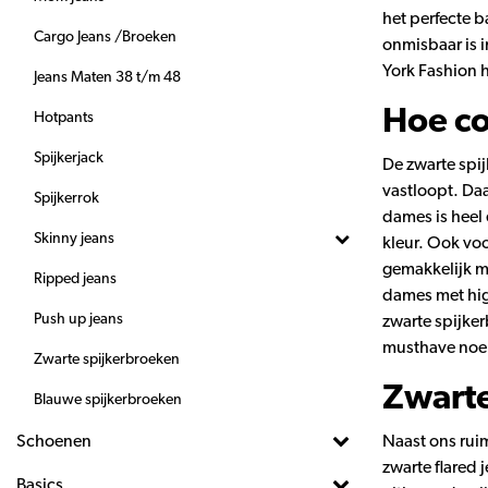
het perfecte 
Cargo Jeans /Broeken
onmisbaar is i
York Fashion h
Jeans Maten 38 t/m 48
Hoe co
Hotpants
Spijkerjack
De zwarte spi
vastloopt. Da
Spijkerrok
dames is heel 
Skinny jeans
kleur. Ook voo
gemakkelijk me
Ripped jeans
dames met hig
Push up jeans
zwarte spijke
musthave no
Zwarte spijkerbroeken
Zwarte
Blauwe spijkerbroeken
Schoenen
Naast ons rui
zwarte flared 
Basics