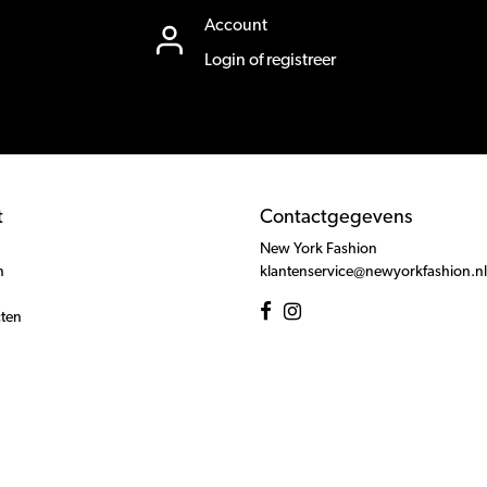
Account
Login of registreer
t
Contactgegevens
New York Fashion
n
klantenservice@newyorkfashion.nl
cten