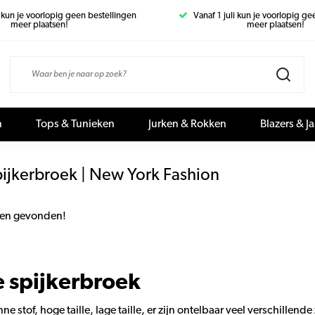
i kun je voorlopig geen bestellingen
Vanaf 1 juli kun je voorlopig g
meer plaatsen!
meer plaatsen!
n
Tops & Tunieken
Jurken & Rokken
Blazers & J
ijkerbroek | New York Fashion
en gevonden!
 spijkerbroek
nne stof, hoge taille, lage taille, er zijn ontelbaar veel verschille