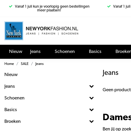
Vanaf 1 juli kun je voorlopig geen bestellingen
Vanaf 1 jul
meer plaatsen!
Nieuw
Jeans
Schoenen
Basics
Broeke
Home
SALE
Jeans
Jeans
Nieuw
Jeans
Geen product
Schoenen
Basics
Dames 
Broeken
Ben jij op zoe