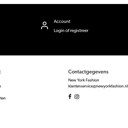
Account
Login of registreer
t
Contactgegevens
New York Fashion
n
klantenservice@newyorkfashion.nl
cten