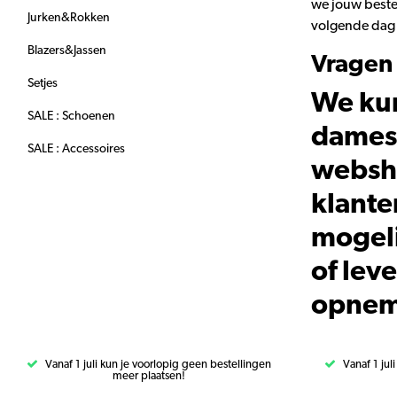
we jouw bestel
Jurken&Rokken
volgende dag a
Blazers&Jassen
Vragen 
Setjes
We kun
SALE : Schoenen
dames 
SALE : Accessoires
websho
klante
mogeli
of lev
opneme
Vanaf 1 juli kun je voorlopig geen bestellingen
Vanaf 1 jul
meer plaatsen!