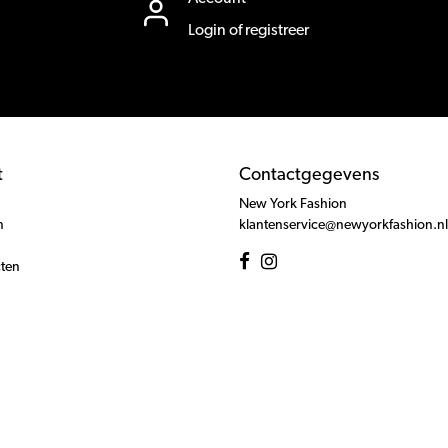
Login of registreer
t
Contactgegevens
New York Fashion
n
klantenservice@newyorkfashion.nl
cten