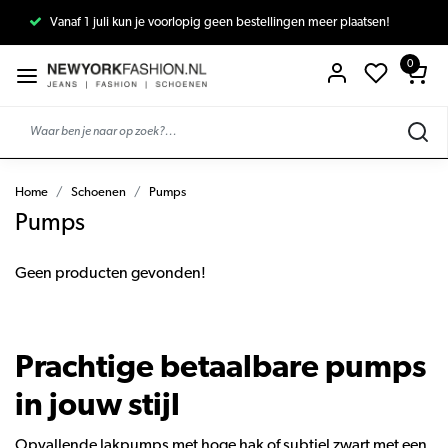
Vanaf 1 juli kun je voorlopig geen bestellingen meer plaatsen!
0
Home
Schoenen
Pumps
Pumps
Geen producten gevonden!
Prachtige betaalbare pumps
in jouw stijl
Opvallende lakpumps met hoge hak of subtiel zwart met een