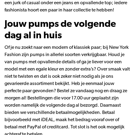
een
jurk
of casual onder een
jeans
en opvallende
top;
iedere
fashionista hoort een paar in haar collectie te hebben!
Jouw pumps de volgende
dag al in huis
Of je nu zoekt naar een modern of klassiek paar; bij New York
Fashion zijn pumps in allerlei soorten verkrijgbaar. Houd je
van pumps met opvallende details of ga je liever voor een
model met een egale kleur en zonder extra’s? Over smaak valt
niet te twisten en dat is ook zeker niet nodig als je ons
gevarieerde assortiment bekijkt. Heb je eenmaal jouw
perfecte paar gevonden? Bestel ze vandaag nog en draag ze
morgen al! Bestellingen die voor 17.00 uur geplaatst zijn
worden namelijk de volgende dag al bezorgd. Daarnaast
bieden we verschillende
betaalmogelijkheden.
Betaal
bijvoorbeeld met iDEAL, maak het bedrag vooraf over of
betaal met PayPal of creditcard. Tot slot is het ook mogelijk
achteraf te betalen.