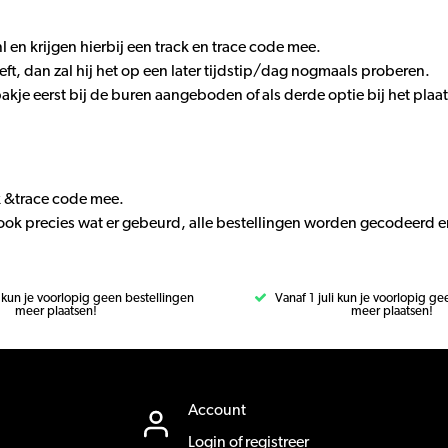
en krijgen hierbij een track en trace code mee.
, dan zal hij het op een later tijdstip/dag nogmaals proberen.
kje eerst bij de buren aangeboden of als derde optie bij het plaat
ck &trace code mee.
is ook precies wat er gebeurd, alle bestellingen worden gecodeerd e
i kun je voorlopig geen bestellingen
Vanaf 1 juli kun je voorlopig g
meer plaatsen!
meer plaatsen!
Account
Login of registreer