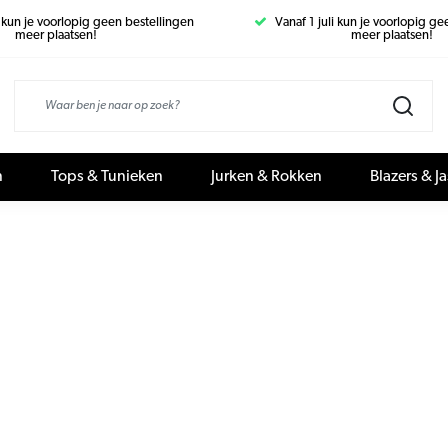
i kun je voorlopig geen bestellingen
Vanaf 1 juli kun je voorlopig g
meer plaatsen!
meer plaatsen!
n
Tops & Tunieken
Jurken & Rokken
Blazers & J