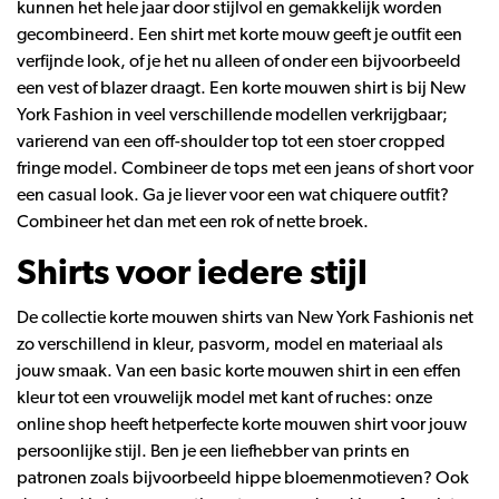
kunnen het hele jaar door stijlvol en gemakkelijk worden
gecombineerd. Een shirt met korte mouw geeft je outfit een
verfijnde look, of je het nu alleen of onder een bijvoorbeeld
een
vest
of
blazer
draagt. Een korte mouwen shirt is bij New
York Fashion in veel verschillende modellen verkrijgbaar;
varierend van een off-shoulder top tot een stoer cropped
fringe model. Combineer de tops met een
jeans
of
short
voor
een casual look. Ga je liever voor een wat chiquere outfit?
Combineer het dan met een
rok
of nette
broek
.
Shirts voor iedere stijl
De collectie korte mouwen shirts van New York Fashionis net
zo verschillend in kleur, pasvorm, model en materiaal als
jouw smaak. Van een basic korte mouwen shirt in een effen
kleur tot een vrouwelijk model met kant of ruches: onze
online shop heeft hetperfecte korte mouwen shirt voor jouw
persoonlijke stijl. Ben je een liefhebber van prints en
patronen zoals bijvoorbeeld hippe bloemenmotieven? Ook