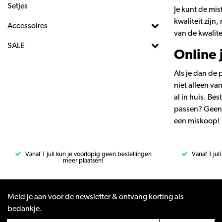
Setjes
Je kunt de mis
kwaliteit zijn
Accessoires
van de kwalite
SALE
Online
Als je dan de 
niet alleen va
al in huis. Be
passen? Geen 
een miskoop!
Vanaf 1 juli kun je voorlopig geen bestellingen
Vanaf 1 jul
meer plaatsen!
Meld je aan voor de newsletter & ontvang korting als
bedankje.