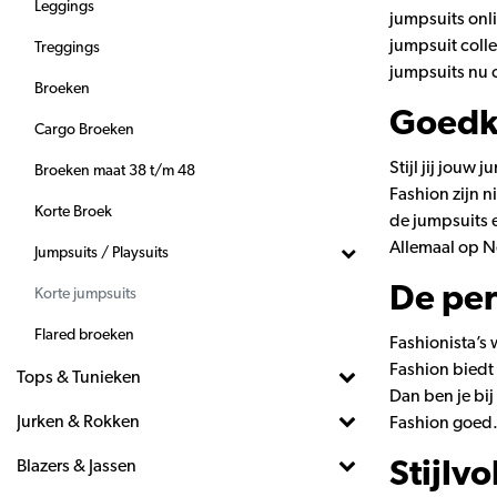
Leggings
jumpsuits onli
jumpsuit colle
Treggings
jumpsuits nu 
Broeken
Goedko
Cargo Broeken
Stijl jij jouw
Broeken maat 38 t/m 48
Fashion zijn n
Korte Broek
de jumpsuits e
Allemaal op N
Jumpsuits / Playsuits
De per
Korte jumpsuits
Flared broeken
Fashionista’s 
Fashion biedt 
Tops & Tunieken
Dan ben je bij
Jurken & Rokken
Fashion goed.
Blazers & Jassen
Stijlv