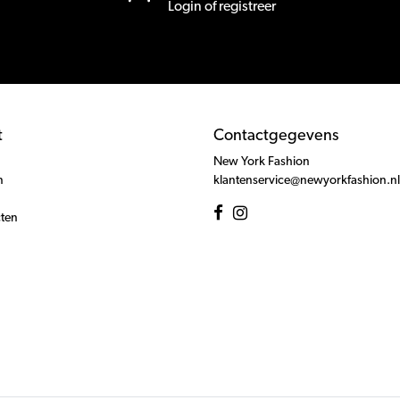
Login of registreer
t
Contactgegevens
New York Fashion
n
klantenservice@newyorkfashion.nl
cten