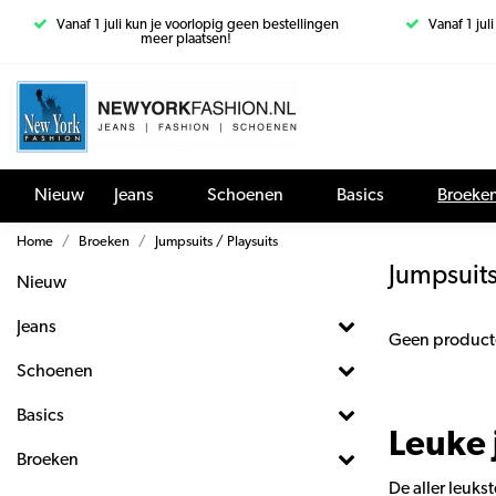
Vanaf 1 juli kun je voorlopig geen bestellingen
Vanaf 1 jul
meer plaatsen!
Nieuw
Jeans
Schoenen
Basics
Broeke
Home
Broeken
Jumpsuits / Playsuits
Jumpsuits
Nieuw
Jeans
Geen product
Schoenen
Basics
Leuke 
Broeken
De aller leuks