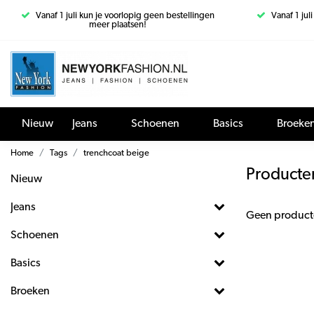
Vanaf 1 juli kun je voorlopig geen bestellingen
Vanaf 1 jul
meer plaatsen!
Nieuw
Jeans
Schoenen
Basics
Broeke
Home
Tags
trenchcoat beige
Producte
Nieuw
Jeans
Geen product
Schoenen
Basics
Broeken