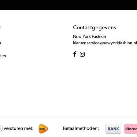
t
Contactgegevens
New York Fashion
n
klantenservice@newyorkfashion.nl
cten
j versturen met:
Betaalmethoden: