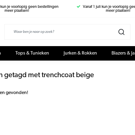
i kun je voorlopig geen bestellingen
Vanaf 1 juli kun je voorlopig g
meer plaatsen!
meer plaatsen!
n
Tops & Tunieken
Jurken & Rokken
Blazers & J
n getagd met trenchcoat beige
en gevonden!