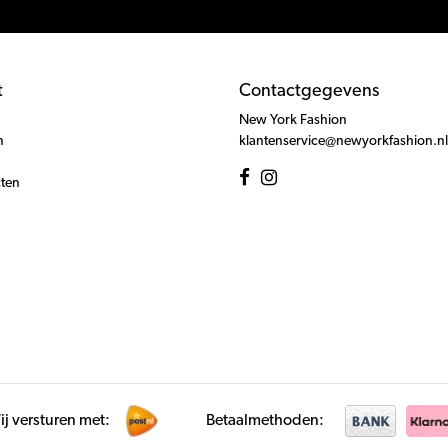
t
Contactgegevens
New York Fashion
n
klantenservice@newyorkfashion.nl
cten
j versturen met:
Betaalmethoden: