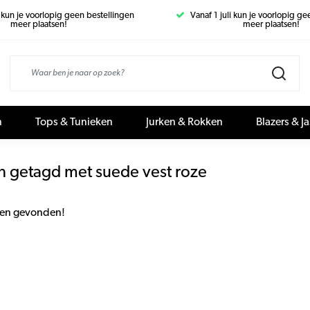
i kun je voorlopig geen bestellingen
Vanaf 1 juli kun je voorlopig g
meer plaatsen!
meer plaatsen!
n
Tops & Tunieken
Jurken & Rokken
Blazers & J
n getagd met suede vest roze
en gevonden!