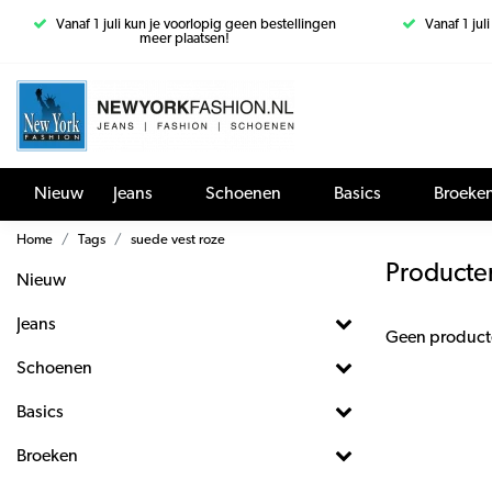
Vanaf 1 juli kun je voorlopig geen bestellingen
Vanaf 1 jul
meer plaatsen!
Nieuw
Jeans
Schoenen
Basics
Broeke
Home
Tags
suede vest roze
Producte
Nieuw
Jeans
Geen product
Schoenen
Basics
Broeken