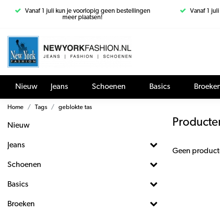
Vanaf 1 juli kun je voorlopig geen bestellingen
Vanaf 1 jul
meer plaatsen!
Nieuw
Jeans
Schoenen
Basics
Broeke
Home
Tags
geblokte tas
Producte
Nieuw
Jeans
Geen product
Schoenen
Basics
Broeken