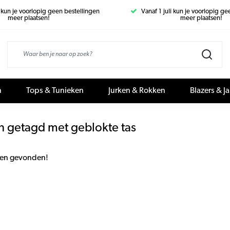
i kun je voorlopig geen bestellingen
Vanaf 1 juli kun je voorlopig g
meer plaatsen!
meer plaatsen!
n
Tops & Tunieken
Jurken & Rokken
Blazers & J
n getagd met geblokte tas
en gevonden!