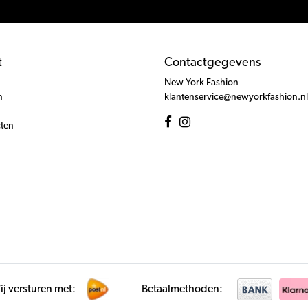
t
Contactgegevens
New York Fashion
n
klantenservice@newyorkfashion.nl
cten
j versturen met:
Betaalmethoden: