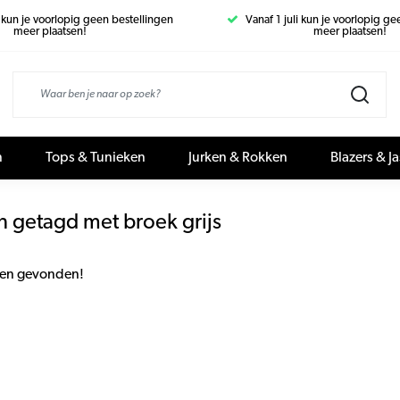
i kun je voorlopig geen bestellingen
Vanaf 1 juli kun je voorlopig g
meer plaatsen!
meer plaatsen!
n
Tops & Tunieken
Jurken & Rokken
Blazers & J
n getagd met broek grijs
en gevonden!