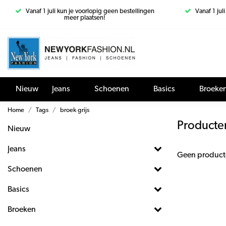
Vanaf 1 juli kun je voorlopig geen bestellingen
Vanaf 1 jul
meer plaatsen!
Nieuw
Jeans
Schoenen
Basics
Broeke
Home
Tags
broek grijs
Producte
Nieuw
Jeans
Geen product
Schoenen
Basics
Broeken