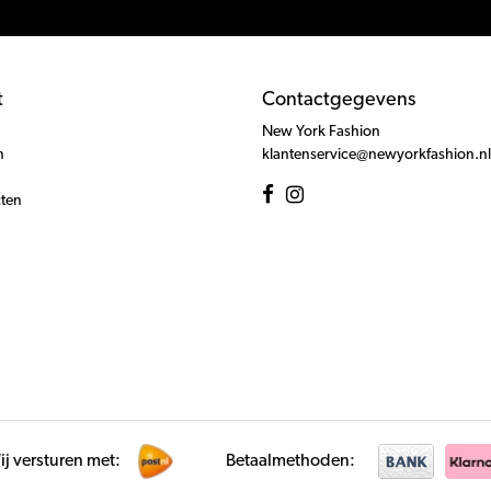
t
Contactgegevens
New York Fashion
n
klantenservice@newyorkfashion.nl
cten
j versturen met:
Betaalmethoden: