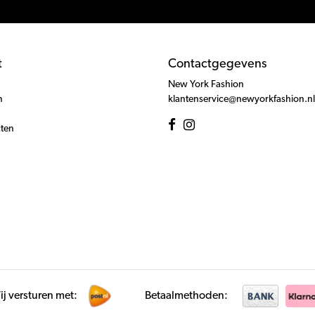
t
Contactgegevens
New York Fashion
n
klantenservice@newyorkfashion.nl
cten
j versturen met:
Betaalmethoden: