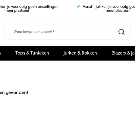
i kun je voorlopig geen bestellingen
Vanaf 1 juli kun je voorlopig g
meer plaatsen!
meer plaatsen!
n
Tops & Tunieken
Jurken & Rokken
Blazers & J
en gevonden!