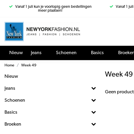
Vanaf 1 juli kun je voorlopig geen bestellingen
Vanaf 1 jul
meer plaatsen!
Nieuw
Jeans
Schoenen
Basics
Broeke
Home
Week 49
Week 49
Nieuw
Jeans
Geen product
Schoenen
Basics
Broeken