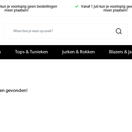
i kun je voorlopig geen bestellingen
Vanaf 1 juli kun je voorlopig g
meer plaatsen!
meer plaatsen!
n
Tops & Tunieken
Jurken & Rokken
Blazers & J
en gevonden!