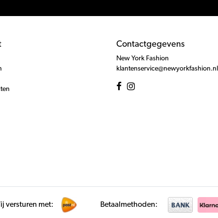
t
Contactgegevens
New York Fashion
n
klantenservice@newyorkfashion.nl
cten
j versturen met:
Betaalmethoden: