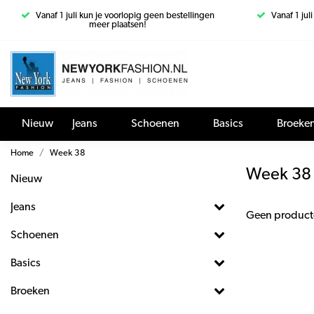
Vanaf 1 juli kun je voorlopig geen bestellingen
Vanaf 1 jul
meer plaatsen!
Nieuw
Jeans
Schoenen
Basics
Broeke
Home
Week 38
Week 38
Nieuw
Jeans
Geen product
Schoenen
Basics
Broeken