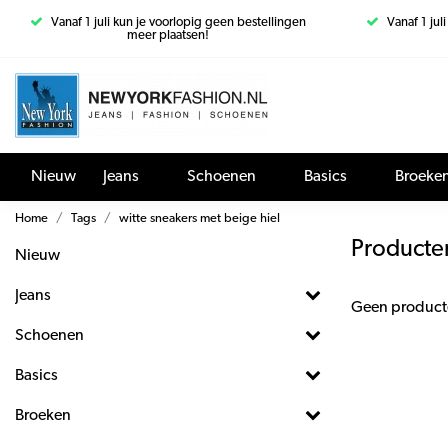
Vanaf 1 juli kun je voorlopig geen bestellingen
Vanaf 1 jul
meer plaatsen!
Nieuw
Jeans
Schoenen
Basics
Broeke
Home
Tags
witte sneakers met beige hiel
Producten
Nieuw
Jeans
Geen product
Schoenen
Basics
Broeken