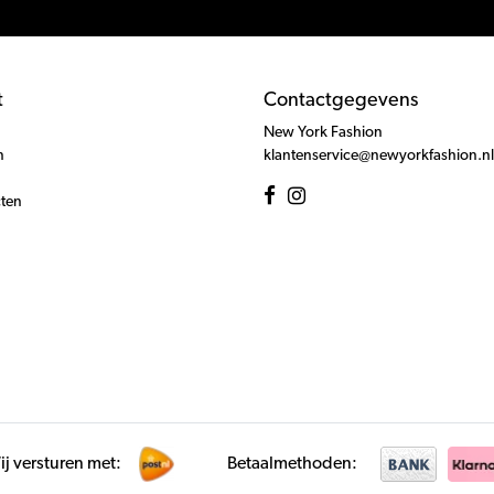
t
Contactgegevens
New York Fashion
n
klantenservice@newyorkfashion.nl
cten
j versturen met:
Betaalmethoden: