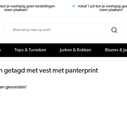
i kun je voorlopig geen bestellingen
Vanaf 1 juli kun je voorlopig g
meer plaatsen!
meer plaatsen!
n
Tops & Tunieken
Jurken & Rokken
Blazers & J
n getagd met vest met panterprint
en gevonden!