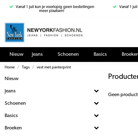
Vanaf 1 juli kun je voorlopig geen bestellingen
Vanaf 1 jul
meer plaatsen!
Nieuw
Jeans
Schoenen
Basics
Broeke
Home
Tags
vest met panterprint
Producte
Nieuw
Jeans
Geen product
Schoenen
Basics
Broeken