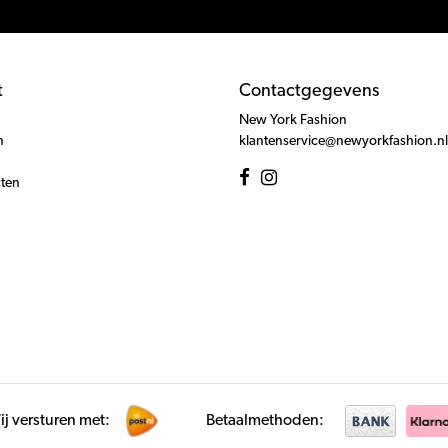
t
Contactgegevens
New York Fashion
n
klantenservice@newyorkfashion.nl
cten
j versturen met:
Betaalmethoden: