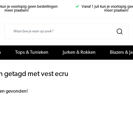
i kun je voorlopig geen bestellingen
Vanaf 1 juli kun je voorlopig g
meer plaatsen!
meer plaatsen!
n
Tops & Tunieken
Jurken & Rokken
Blazers & J
n getagd met vest ecru
en gevonden!