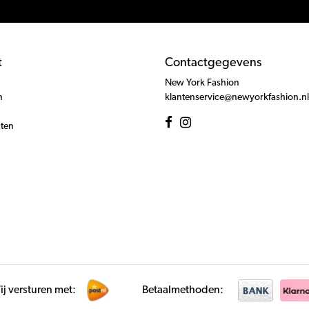
t
Contactgegevens
New York Fashion
n
klantenservice@newyorkfashion.nl
cten
j versturen met:
Betaalmethoden: