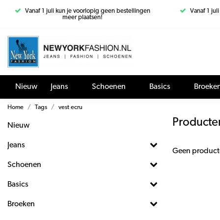
Vanaf 1 juli kun je voorlopig geen bestellingen
Vanaf 1 jul
meer plaatsen!
Nieuw
Jeans
Schoenen
Basics
Broeke
Home
Tags
vest ecru
Producte
Nieuw
Jeans
Geen product
Schoenen
Basics
Broeken