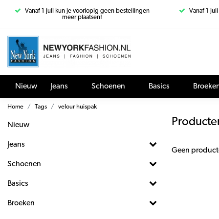
Vanaf 1 juli kun je voorlopig geen bestellingen
Vanaf 1 jul
meer plaatsen!
Nieuw
Jeans
Schoenen
Basics
Broeke
Home
Tags
velour huispak
Producte
Nieuw
Jeans
Geen product
Schoenen
Basics
Broeken