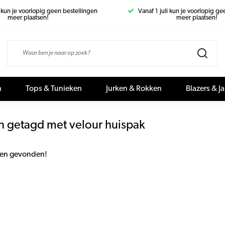
i kun je voorlopig geen bestellingen
Vanaf 1 juli kun je voorlopig g
meer plaatsen!
meer plaatsen!
n
Tops & Tunieken
Jurken & Rokken
Blazers & J
n getagd met velour huispak
en gevonden!