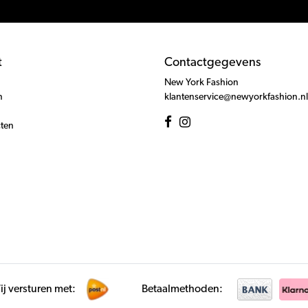
t
Contactgegevens
New York Fashion
n
klantenservice@newyorkfashion.nl
cten
j versturen met:
Betaalmethoden: