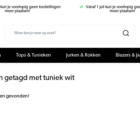
i kun je voorlopig geen bestellingen
Vanaf 1 juli kun je voorlopig g
meer plaatsen!
meer plaatsen!
n
Tops & Tunieken
Jurken & Rokken
Blazers & J
n getagd met tuniek wit
en gevonden!