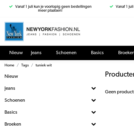
Vanaf 1 juli kun je voorlopig geen bestellingen
Vanaf 1 jul
meer plaatsen!
Nieuw
Jeans
Schoenen
Basics
Broeke
Home
Tags
tuniek wit
Producte
Nieuw
Jeans
Geen product
Schoenen
Basics
Broeken