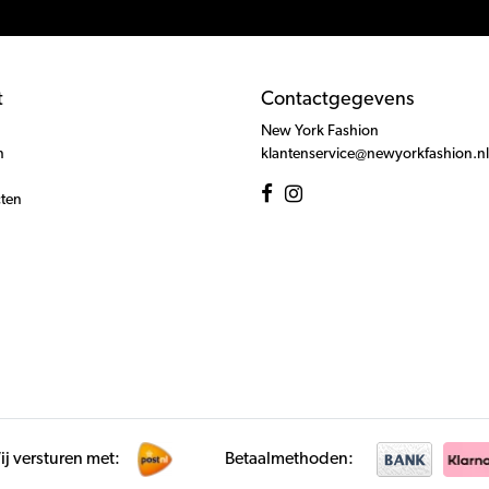
t
Contactgegevens
New York Fashion
n
klantenservice@newyorkfashion.nl
cten
j versturen met:
Betaalmethoden: