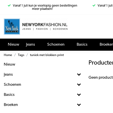
Vanaf 1 juli kun je voorlopig geen bestellingen
Vanaf 1 jul
meer plaatsen!
Nieuw
Jeans
Schoenen
Basics
Broeke
Home
Tags
tuniek met blokken print
Producte
Nieuw
Jeans
Geen product
Schoenen
Basics
Broeken