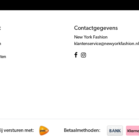
t
Contactgegevens
New York Fashion
n
klantenservice@newyorkfashion.nl
cten
j versturen met:
Betaalmethoden: