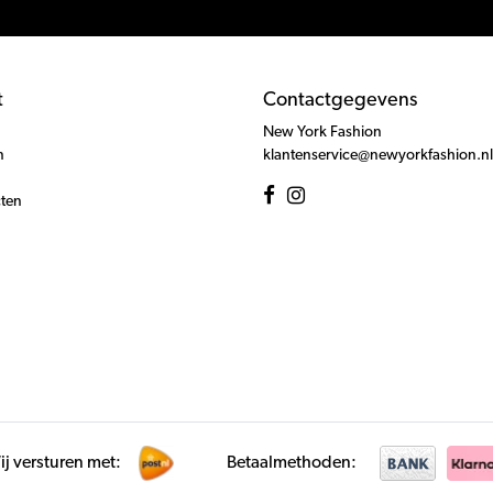
t
Contactgegevens
New York Fashion
n
klantenservice@newyorkfashion.nl
cten
j versturen met:
Betaalmethoden: