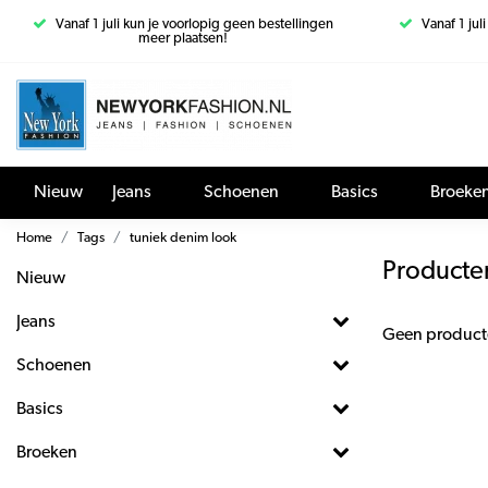
Vanaf 1 juli kun je voorlopig geen bestellingen
Vanaf 1 jul
meer plaatsen!
Nieuw
Jeans
Schoenen
Basics
Broeke
Home
Tags
tuniek denim look
Producte
Nieuw
Jeans
Geen product
Schoenen
Basics
Broeken