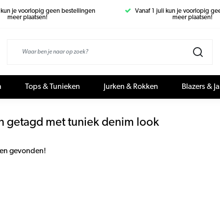
i kun je voorlopig geen bestellingen
Vanaf 1 juli kun je voorlopig g
meer plaatsen!
meer plaatsen!
n
Tops & Tunieken
Jurken & Rokken
Blazers & J
n getagd met tuniek denim look
en gevonden!