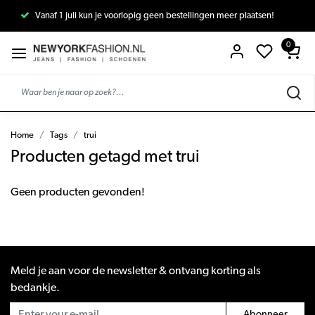
Vanaf 1 juli kun je voorlopig geen bestellingen meer plaatsen!
0
Home
Tags
trui
Producten getagd met trui
Geen producten gevonden!
Meld je aan voor de newsletter & ontvang korting als
bedankje.
Abonneer