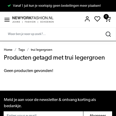
Vanaf 1 juli kun je voorlopig geen bestellingen meer plaatsen!
0
Home
Tags
trui legergroen
Producten getagd met trui legergroen
Geen producten gevonden!
Meld je aan voor de newsletter & ontvang korting als
bedankje.
Abonneer