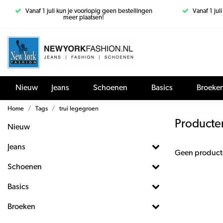
Vanaf 1 juli kun je voorlopig geen bestellingen
Vanaf 1 jul
meer plaatsen!
Nieuw
Jeans
Schoenen
Basics
Broeke
Home
Tags
trui legegroen
Producte
Nieuw
Jeans
Geen product
Schoenen
Basics
Broeken