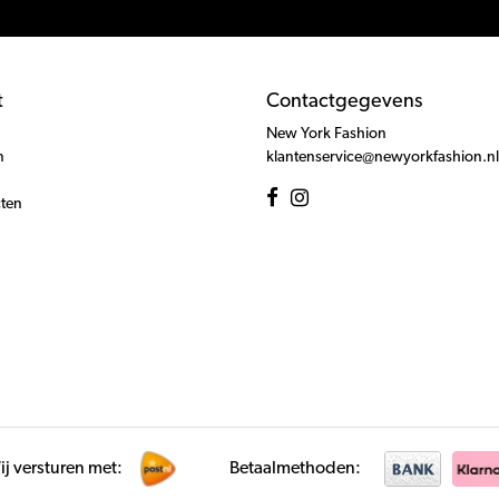
t
Contactgegevens
New York Fashion
n
klantenservice@newyorkfashion.nl
cten
j versturen met:
Betaalmethoden: