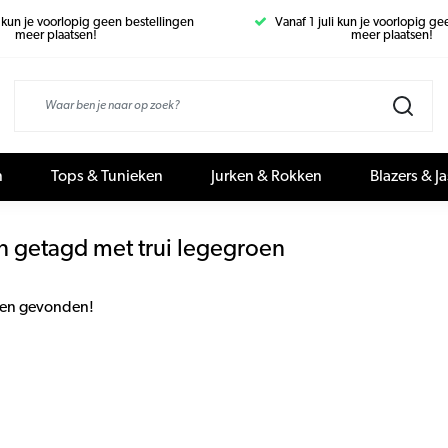
i kun je voorlopig geen bestellingen
Vanaf 1 juli kun je voorlopig g
meer plaatsen!
meer plaatsen!
n
Tops & Tunieken
Jurken & Rokken
Blazers & J
n getagd met trui legegroen
en gevonden!