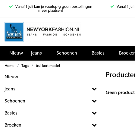
Vanaf 1 juli kun je voorlopig geen bestellingen
Vanaf 1 jul
meer plaatsen!
Nieuw
Jeans
Schoenen
Basics
Broeke
Home
Tags
trui kort model
Producten
Nieuw
Jeans
Geen product
Schoenen
Basics
Broeken