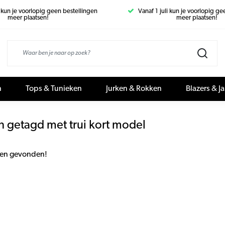
i kun je voorlopig geen bestellingen
Vanaf 1 juli kun je voorlopig g
meer plaatsen!
meer plaatsen!
n
Tops & Tunieken
Jurken & Rokken
Blazers & J
 getagd met trui kort model
en gevonden!