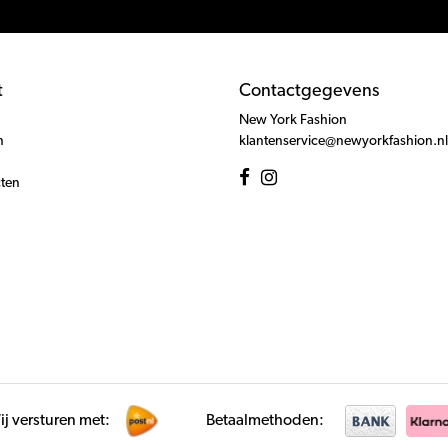
t
Contactgegevens
New York Fashion
n
klantenservice@newyorkfashion.nl
cten
j versturen met:
Betaalmethoden: