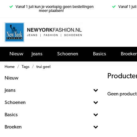
Vanaf 1 juli kun je voorlopig geen bestellingen
Vanaf 1 jul
meer plaatsen!
Nieuw
Jeans
Schoenen
Basics
Broeke
Home
Tags
trui geel
Producten
Nieuw
Jeans
Geen product
Schoenen
Basics
Broeken