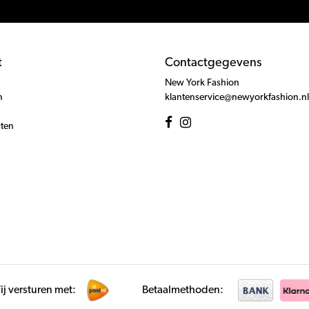
t
Contactgegevens
New York Fashion
n
klantenservice@newyorkfashion.nl
cten
j versturen met:
Betaalmethoden: