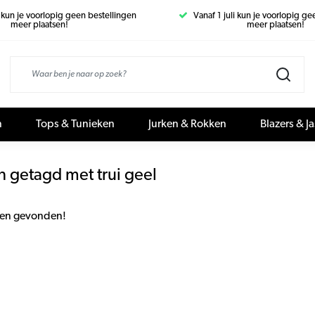
i kun je voorlopig geen bestellingen
Vanaf 1 juli kun je voorlopig g
meer plaatsen!
meer plaatsen!
n
Tops & Tunieken
Jurken & Rokken
Blazers & J
 getagd met trui geel
en gevonden!