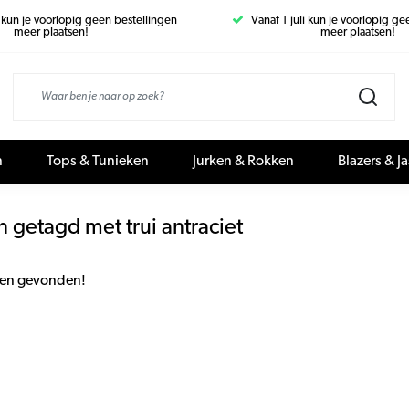
i kun je voorlopig geen bestellingen
Vanaf 1 juli kun je voorlopig g
meer plaatsen!
meer plaatsen!
n
Tops & Tunieken
Jurken & Rokken
Blazers & J
 getagd met trui antraciet
en gevonden!