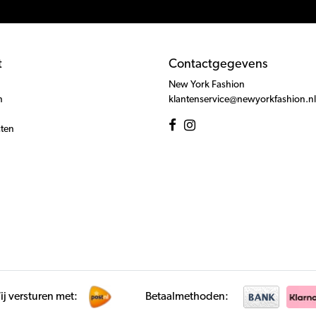
t
Contactgegevens
New York Fashion
n
klantenservice@newyorkfashion.nl
cten
j versturen met:
Betaalmethoden: