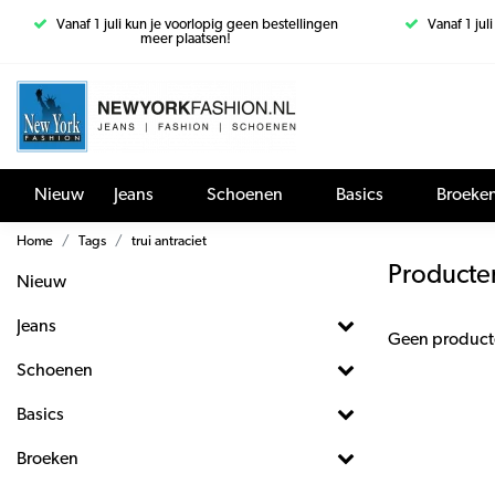
Vanaf 1 juli kun je voorlopig geen bestellingen
Vanaf 1 jul
meer plaatsen!
Nieuw
Jeans
Schoenen
Basics
Broeke
Home
Tags
trui antraciet
Producten
Nieuw
Jeans
Geen product
Schoenen
Basics
Broeken