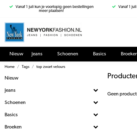
Vanaf 1 juli kun je voorlopig geen bestellingen
Vanaf 1 jul
meer plaatsen!
Nieuw
Jeans
Schoenen
Basics
Broeke
Home
Tags
top zwart velours
Producte
Nieuw
Jeans
Geen product
Schoenen
Basics
Broeken