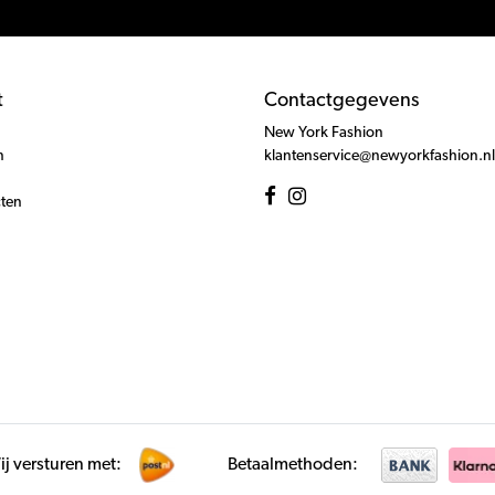
t
Contactgegevens
New York Fashion
n
klantenservice@newyorkfashion.nl
cten
j versturen met:
Betaalmethoden: