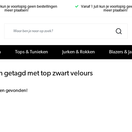
i kun je voorlopig geen bestellingen
Vanaf 1 juli kun je voorlopig g
meer plaatsen!
meer plaatsen!
n
Tops & Tunieken
Jurken & Rokken
Blazers & J
n getagd met top zwart velours
en gevonden!