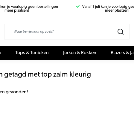
i kun je voorlopig geen bestellingen
Vanaf 1 juli kun je voorlopig g
meer plaatsen!
meer plaatsen!
n
Tops & Tunieken
Jurken & Rokken
Blazers & J
n getagd met top zalm kleurig
en gevonden!