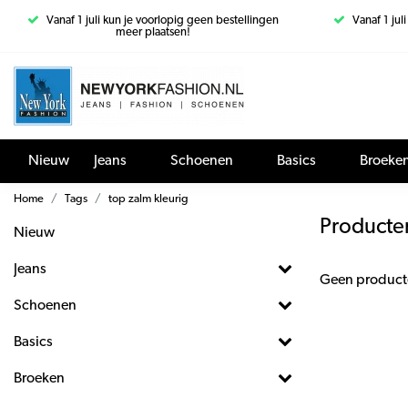
Vanaf 1 juli kun je voorlopig geen bestellingen
Vanaf 1 jul
meer plaatsen!
Nieuw
Jeans
Schoenen
Basics
Broeke
Home
Tags
top zalm kleurig
Producte
Nieuw
Jeans
Geen product
Schoenen
Basics
Broeken