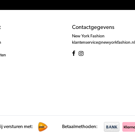
t
Contactgegevens
New York Fashion
n
klantenservice@newyorkfashion.nl
cten
j versturen met:
Betaalmethoden: