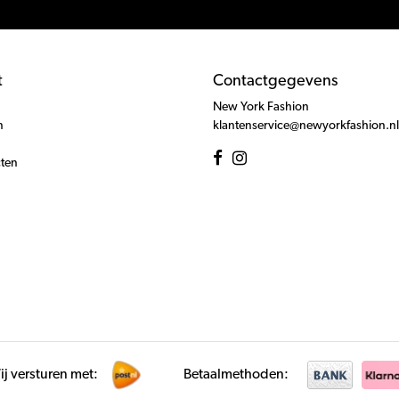
t
Contactgegevens
New York Fashion
n
klantenservice@newyorkfashion.nl
cten
j versturen met:
Betaalmethoden: