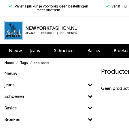
Vanaf 1 juli kun je voorlopig geen bestellingen
Vanaf 1 jul
meer plaatsen!
Nieuw
Jeans
Schoenen
Basics
Broeke
Home
Tags
top paars
Producte
Nieuw
Jeans
Geen product
Schoenen
Basics
Broeken