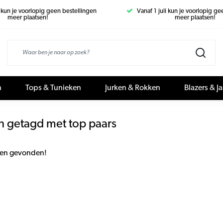
i kun je voorlopig geen bestellingen
Vanaf 1 juli kun je voorlopig g
meer plaatsen!
meer plaatsen!
n
Tops & Tunieken
Jurken & Rokken
Blazers & J
n getagd met top paars
en gevonden!