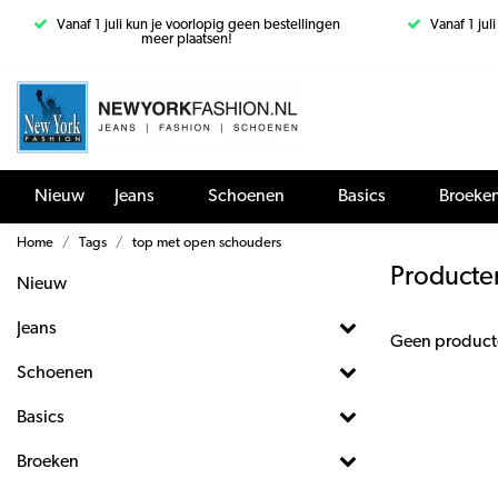
Vanaf 1 juli kun je voorlopig geen bestellingen
Vanaf 1 jul
meer plaatsen!
Nieuw
Jeans
Schoenen
Basics
Broeke
Home
Tags
top met open schouders
Producte
Nieuw
Jeans
Geen product
Schoenen
Basics
Broeken