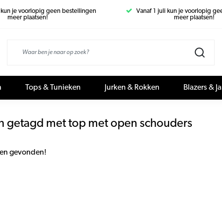
i kun je voorlopig geen bestellingen
Vanaf 1 juli kun je voorlopig g
meer plaatsen!
meer plaatsen!
n
Tops & Tunieken
Jurken & Rokken
Blazers & J
n getagd met top met open schouders
en gevonden!