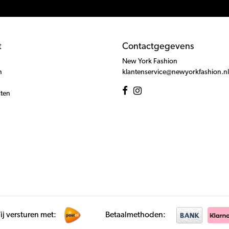
t
Contactgegevens
New York Fashion
n
klantenservice@newyorkfashion.nl
cten
j versturen met:
Betaalmethoden: