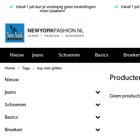
Vanaf 1 juli kun je voorlopig geen bestellingen
Vanaf 1 jul
meer plaatsen!
Nieuw
Jeans
Schoenen
Basics
Broeke
Home
Tags
top met glitter
Producten
Nieuw
Jeans
Geen product
Schoenen
Basics
Broeken