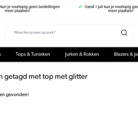
i kun je voorlopig geen bestellingen
Vanaf 1 juli kun je voorlopig g
meer plaatsen!
meer plaatsen!
n
Tops & Tunieken
Jurken & Rokken
Blazers & J
 getagd met top met glitter
en gevonden!