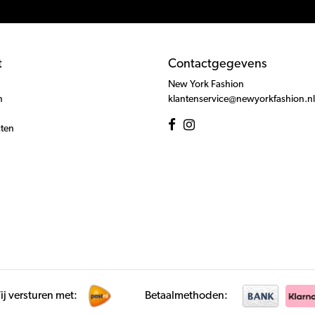
t
Contactgegevens
New York Fashion
n
klantenservice@newyorkfashion.nl
cten
j versturen met:
Betaalmethoden: