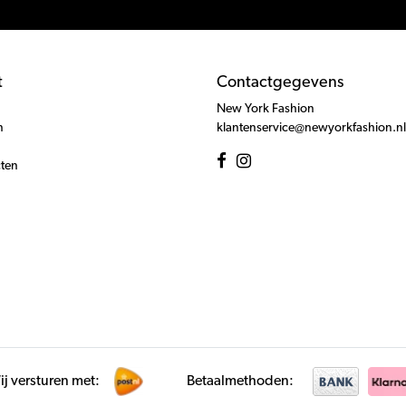
t
Contactgegevens
New York Fashion
n
klantenservice@newyorkfashion.nl
cten
j versturen met:
Betaalmethoden: