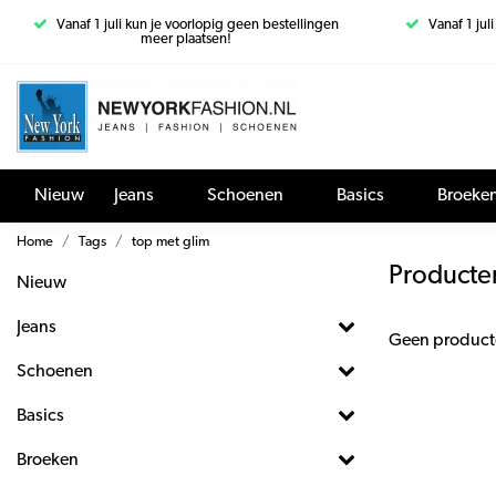
Vanaf 1 juli kun je voorlopig geen bestellingen
Vanaf 1 jul
meer plaatsen!
Nieuw
Jeans
Schoenen
Basics
Broeke
Home
Tags
top met glim
Producte
Nieuw
Jeans
Geen product
Schoenen
Basics
Broeken