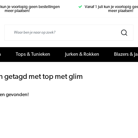
i kun je voorlopig geen bestellingen
Vanaf 1 juli kun je voorlopig g
meer plaatsen!
meer plaatsen!
n
Tops & Tunieken
Jurken & Rokken
Blazers & J
n getagd met top met glim
en gevonden!