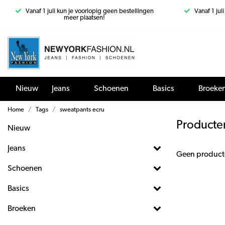
Vanaf 1 juli kun je voorlopig geen bestellingen
Vanaf 1 jul
meer plaatsen!
Nieuw
Jeans
Schoenen
Basics
Broeke
Home
Tags
sweatpants ecru
Producte
Nieuw
Jeans
Geen product
Schoenen
Basics
Broeken