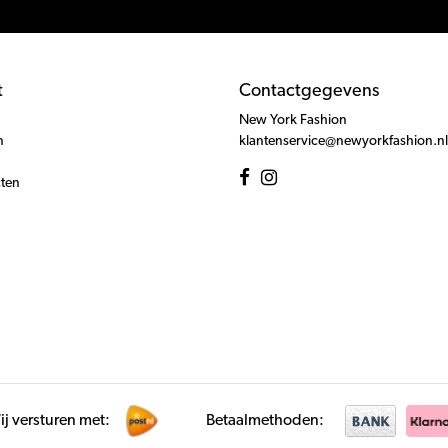
t
Contactgegevens
New York Fashion
n
klantenservice@newyorkfashion.nl
cten
j versturen met:
Betaalmethoden: