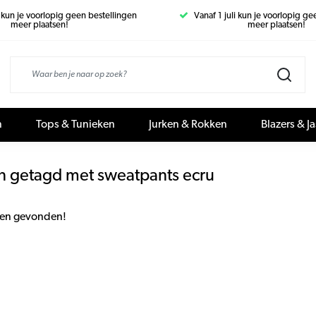
i kun je voorlopig geen bestellingen
Vanaf 1 juli kun je voorlopig g
meer plaatsen!
meer plaatsen!
n
Tops & Tunieken
Jurken & Rokken
Blazers & J
n getagd met sweatpants ecru
en gevonden!