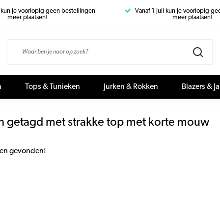
i kun je voorlopig geen bestellingen
Vanaf 1 juli kun je voorlopig g
meer plaatsen!
meer plaatsen!
n
Tops & Tunieken
Jurken & Rokken
Blazers & J
n getagd met strakke top met korte mouw
en gevonden!