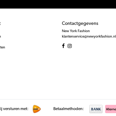
t
Contactgegevens
New York Fashion
n
klantenservice@newyorkfashion.nl
cten
j versturen met:
Betaalmethoden: