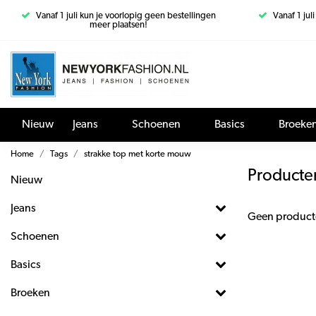
Vanaf 1 juli kun je voorlopig geen bestellingen
Vanaf 1 jul
meer plaatsen!
Nieuw
Jeans
Schoenen
Basics
Broeke
Home
Tags
strakke top met korte mouw
Producte
Nieuw
Jeans
Geen product
Schoenen
Basics
Broeken