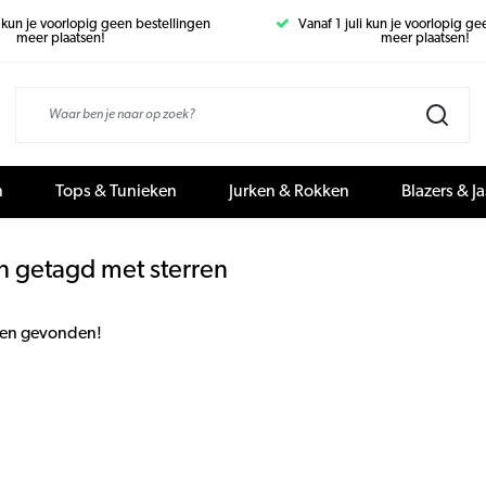
i kun je voorlopig geen bestellingen
Vanaf 1 juli kun je voorlopig g
meer plaatsen!
meer plaatsen!
n
Tops & Tunieken
Jurken & Rokken
Blazers & J
n getagd met sterren
en gevonden!