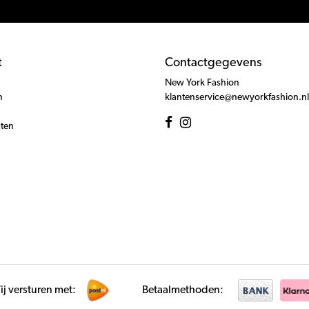
t
Contactgegevens
New York Fashion
n
klantenservice@newyorkfashion.nl
cten
j versturen met:
Betaalmethoden: