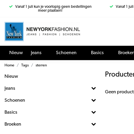
Vanaf 1 juli kun je voorlopig geen bestellingen
Vanaf 1 jul
meer plaatsen!
Nieuw
Jeans
Schoenen
Basics
Broeke
Home
Tags
sterren
Producte
Nieuw
Jeans
Geen product
Schoenen
Basics
Broeken