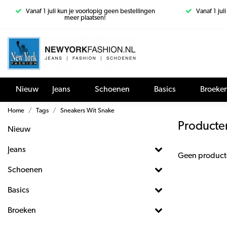
Vanaf 1 juli kun je voorlopig geen bestellingen
Vanaf 1 jul
meer plaatsen!
Nieuw
Jeans
Schoenen
Basics
Broeke
Home
Tags
Sneakers Wit Snake
Producte
Nieuw
Jeans
Geen product
Schoenen
Basics
Broeken