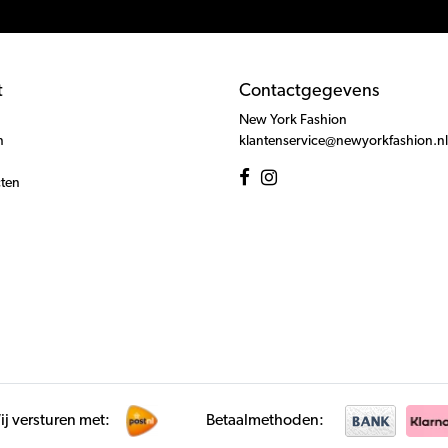
t
Contactgegevens
New York Fashion
n
klantenservice@newyorkfashion.nl
cten
j versturen met:
Betaalmethoden: