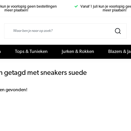
i kun je voorlopig geen bestellingen
Vanaf 1 juli kun je voorlopig g
meer plaatsen!
meer plaatsen!
n
Tops & Tunieken
Jurken & Rokken
Blazers & J
n getagd met sneakers suede
en gevonden!