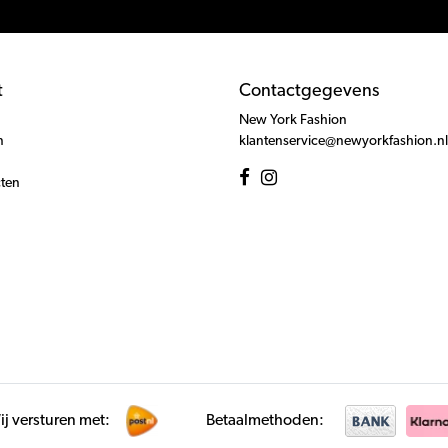
t
Contactgegevens
New York Fashion
n
klantenservice@newyorkfashion.nl
cten
j versturen met:
Betaalmethoden: