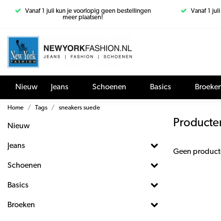
Vanaf 1 juli kun je voorlopig geen bestellingen
Vanaf 1 jul
meer plaatsen!
Nieuw
Jeans
Schoenen
Basics
Broeke
Home
Tags
sneakers suede
Producte
Nieuw
Jeans
Geen product
Schoenen
Basics
Broeken