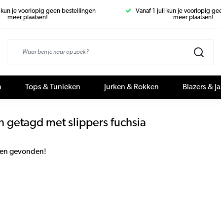
i kun je voorlopig geen bestellingen
Vanaf 1 juli kun je voorlopig g
meer plaatsen!
meer plaatsen!
n
Tops & Tunieken
Jurken & Rokken
Blazers & J
 getagd met slippers fuchsia
en gevonden!