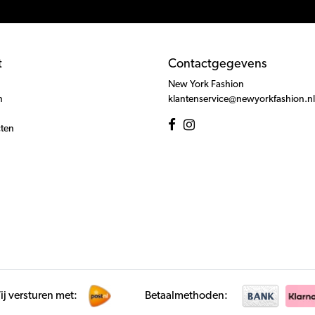
t
Contactgegevens
New York Fashion
n
klantenservice@newyorkfashion.nl
cten
j versturen met:
Betaalmethoden: