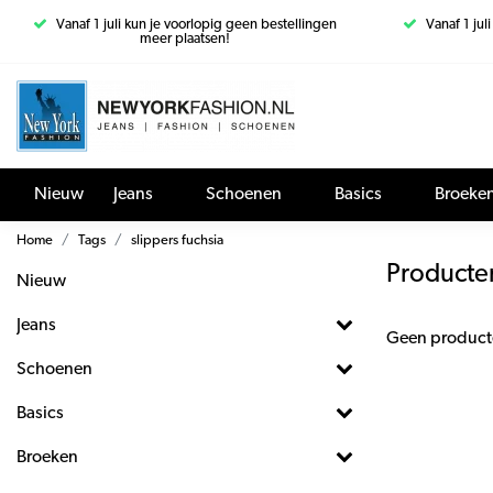
Vanaf 1 juli kun je voorlopig geen bestellingen
Vanaf 1 jul
meer plaatsen!
Nieuw
Jeans
Schoenen
Basics
Broeke
Home
Tags
slippers fuchsia
Producten
Nieuw
Jeans
Geen product
Schoenen
Basics
Broeken