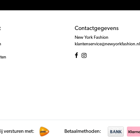
t
Contactgegevens
New York Fashion
n
klantenservice@newyorkfashion.nl
cten
j versturen met:
Betaalmethoden: