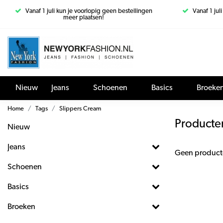
Vanaf 1 juli kun je voorlopig geen bestellingen
Vanaf 1 jul
meer plaatsen!
Nieuw
Jeans
Schoenen
Basics
Broeke
Home
Tags
Slippers Cream
Producte
Nieuw
Jeans
Geen product
Schoenen
Basics
Broeken