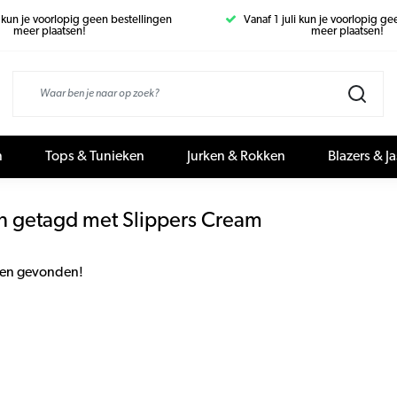
i kun je voorlopig geen bestellingen
Vanaf 1 juli kun je voorlopig g
meer plaatsen!
meer plaatsen!
n
Tops & Tunieken
Jurken & Rokken
Blazers & J
n getagd met Slippers Cream
en gevonden!