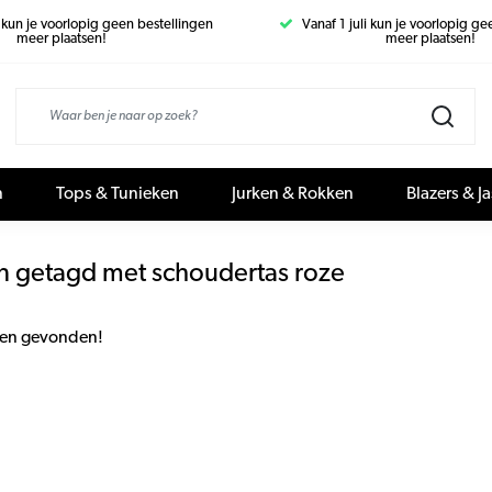
i kun je voorlopig geen bestellingen
Vanaf 1 juli kun je voorlopig g
meer plaatsen!
meer plaatsen!
n
Tops & Tunieken
Jurken & Rokken
Blazers & J
n getagd met schoudertas roze
en gevonden!