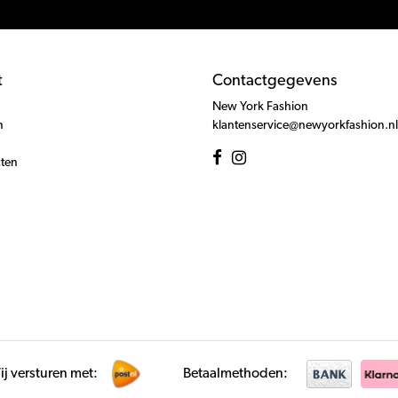
t
Contactgegevens
New York Fashion
n
klantenservice@newyorkfashion.nl
cten
j versturen met:
Betaalmethoden: