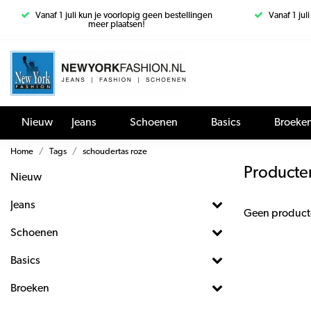
Vanaf 1 juli kun je voorlopig geen bestellingen
Vanaf 1 jul
meer plaatsen!
Nieuw
Jeans
Schoenen
Basics
Broeke
Home
Tags
schoudertas roze
Producte
Nieuw
Jeans
Geen product
Schoenen
Basics
Broeken