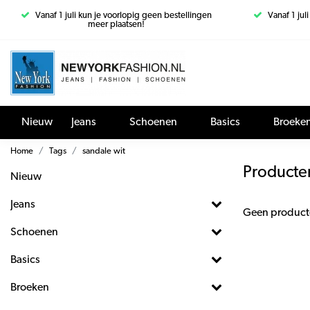
Vanaf 1 juli kun je voorlopig geen bestellingen
Vanaf 1 jul
meer plaatsen!
Nieuw
Jeans
Schoenen
Basics
Broeke
Home
Tags
sandale wit
Producte
Nieuw
Jeans
Geen product
Schoenen
Basics
Broeken