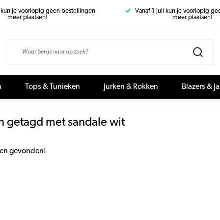
i kun je voorlopig geen bestellingen
Vanaf 1 juli kun je voorlopig g
meer plaatsen!
meer plaatsen!
n
Tops & Tunieken
Jurken & Rokken
Blazers & J
n getagd met sandale wit
en gevonden!