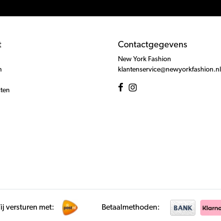
t
Contactgegevens
New York Fashion
n
klantenservice@newyorkfashion.nl
cten
j versturen met:
Betaalmethoden: