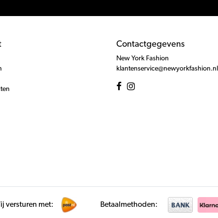
t
Contactgegevens
New York Fashion
n
klantenservice@newyorkfashion.nl
cten
j versturen met:
Betaalmethoden: