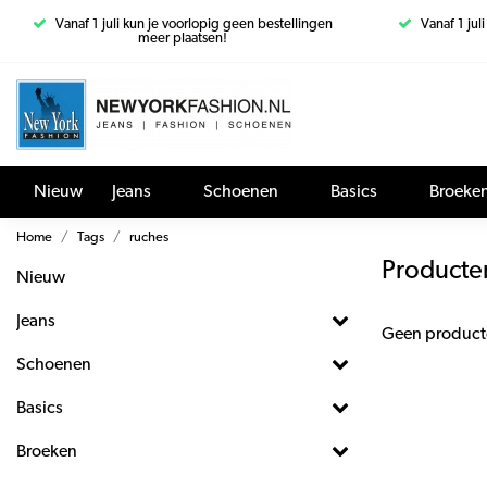
Vanaf 1 juli kun je voorlopig geen bestellingen
Vanaf 1 jul
meer plaatsen!
Nieuw
Jeans
Schoenen
Basics
Broeke
Home
Tags
ruches
Producte
Nieuw
Jeans
Geen product
Schoenen
Basics
Broeken