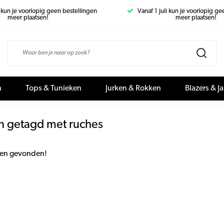
i kun je voorlopig geen bestellingen
Vanaf 1 juli kun je voorlopig g
meer plaatsen!
meer plaatsen!
n
Tops & Tunieken
Jurken & Rokken
Blazers & J
n getagd met ruches
en gevonden!