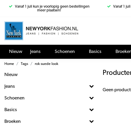
Vanaf 1 juli kun je voorlopig geen bestellingen
Vanaf 1 jul
meer plaatsen!
Nieuw
Jeans
Schoenen
Basics
Broeke
Home
Tags
rok suede look
Producte
Nieuw
Jeans
Geen product
Schoenen
Basics
Broeken