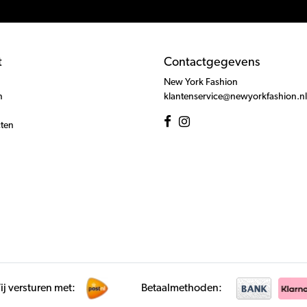
t
Contactgegevens
New York Fashion
n
klantenservice@newyorkfashion.nl
cten
j versturen met:
Betaalmethoden: