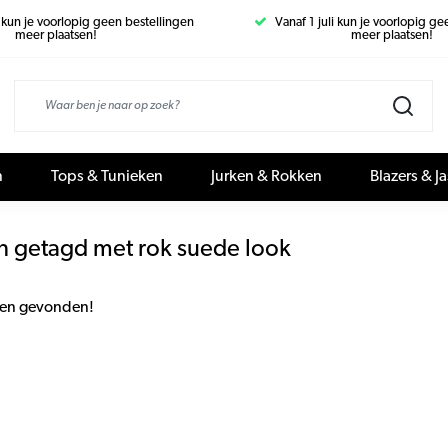
i kun je voorlopig geen bestellingen
Vanaf 1 juli kun je voorlopig g
meer plaatsen!
meer plaatsen!
n
Tops & Tunieken
Jurken & Rokken
Blazers & J
n getagd met rok suede look
en gevonden!