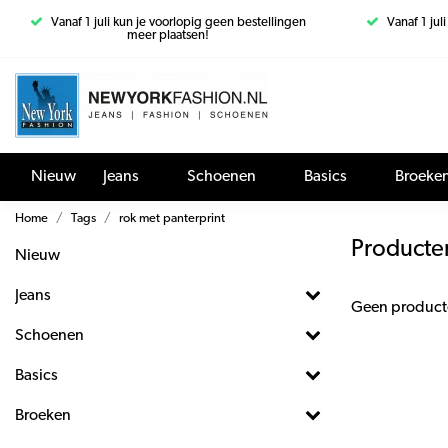
Vanaf 1 juli kun je voorlopig geen bestellingen
Vanaf 1 jul
meer plaatsen!
Nieuw
Jeans
Schoenen
Basics
Broeke
Home
Tags
rok met panterprint
Producte
Nieuw
Jeans
Geen product
Schoenen
Basics
Broeken