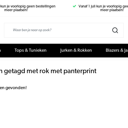
i kun je voorlopig geen bestellingen
Vanaf 1 juli kun je voorlopig g
meer plaatsen!
meer plaatsen!
n
Tops & Tunieken
Jurken & Rokken
Blazers & J
n getagd met rok met panterprint
en gevonden!