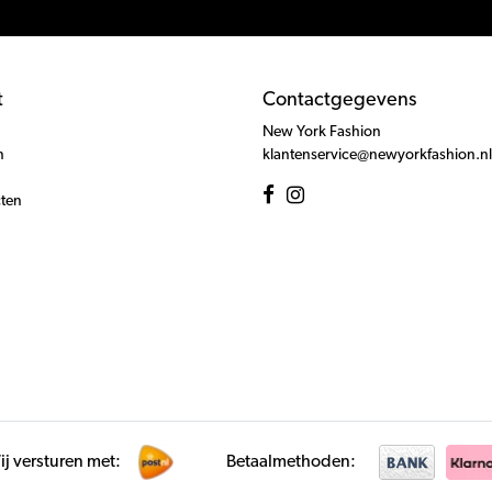
t
Contactgegevens
New York Fashion
n
klantenservice@newyorkfashion.nl
cten
j versturen met:
Betaalmethoden: