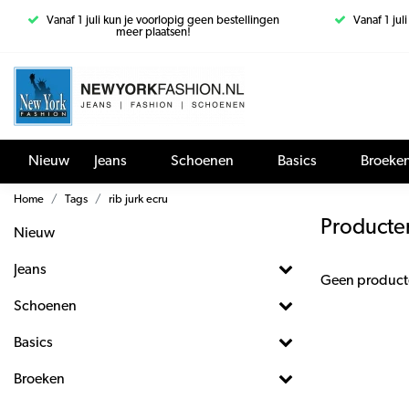
Vanaf 1 juli kun je voorlopig geen bestellingen
Vanaf 1 jul
meer plaatsen!
Nieuw
Jeans
Schoenen
Basics
Broeke
Home
Tags
rib jurk ecru
Producten
Nieuw
Jeans
Geen product
Schoenen
Basics
Broeken