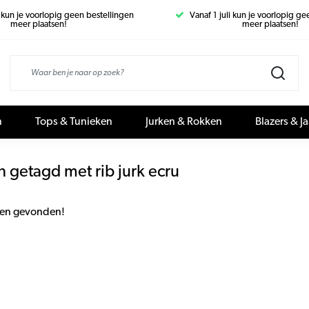
i kun je voorlopig geen bestellingen
Vanaf 1 juli kun je voorlopig g
meer plaatsen!
meer plaatsen!
n
Tops & Tunieken
Jurken & Rokken
Blazers & J
 getagd met rib jurk ecru
en gevonden!