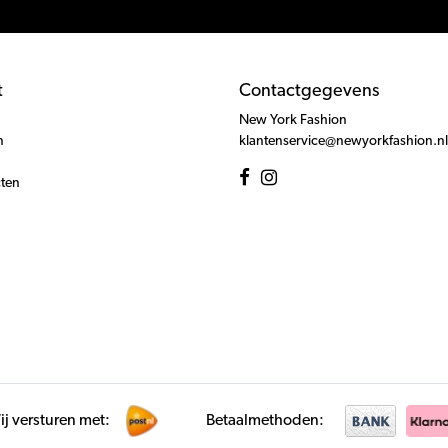
t
Contactgegevens
New York Fashion
n
klantenservice@newyorkfashion.nl
cten
j versturen met:
Betaalmethoden: