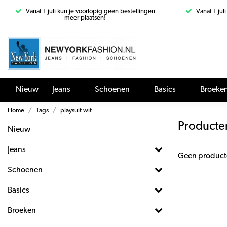
Vanaf 1 juli kun je voorlopig geen bestellingen
Vanaf 1 jul
meer plaatsen!
Nieuw
Jeans
Schoenen
Basics
Broeke
Home
Tags
playsuit wit
Producten
Nieuw
Jeans
Geen product
Schoenen
Basics
Broeken