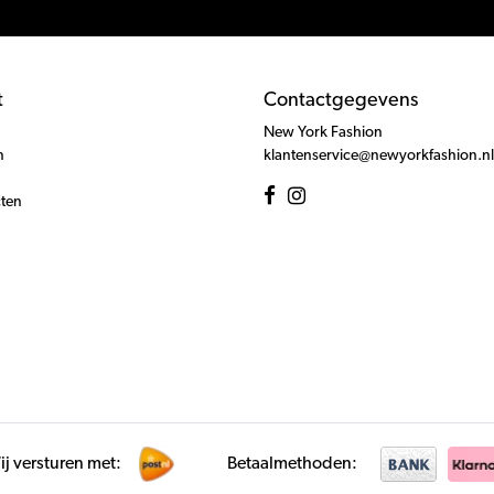
t
Contactgegevens
New York Fashion
n
klantenservice@newyorkfashion.nl
cten
j versturen met:
Betaalmethoden: