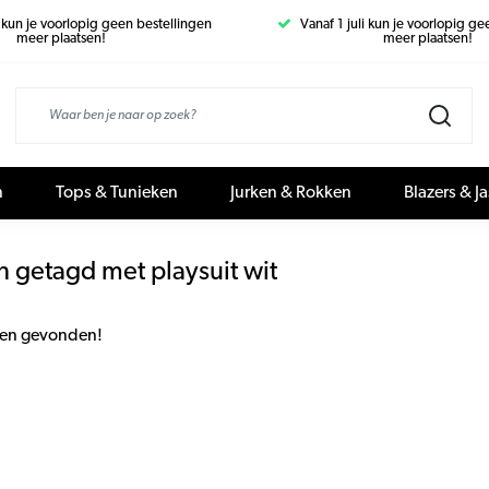
i kun je voorlopig geen bestellingen
Vanaf 1 juli kun je voorlopig g
meer plaatsen!
meer plaatsen!
n
Tops & Tunieken
Jurken & Rokken
Blazers & J
 getagd met playsuit wit
en gevonden!