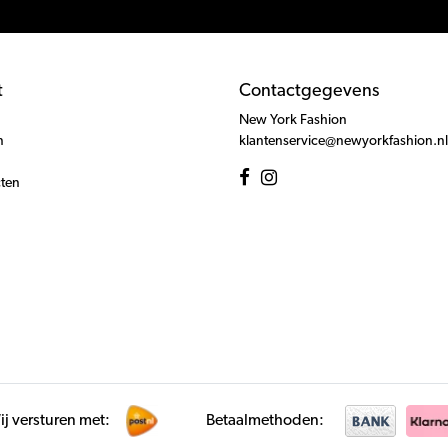
t
Contactgegevens
New York Fashion
n
klantenservice@newyorkfashion.nl
cten
j versturen met:
Betaalmethoden: