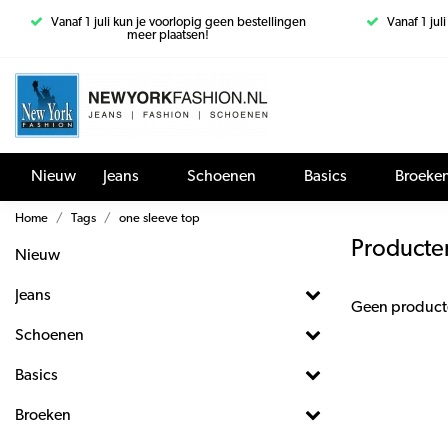
Vanaf 1 juli kun je voorlopig geen bestellingen
Vanaf 1 jul
meer plaatsen!
Nieuw
Jeans
Schoenen
Basics
Broeke
Home
Tags
one sleeve top
Producte
Nieuw
Jeans
Geen product
Schoenen
Basics
Broeken