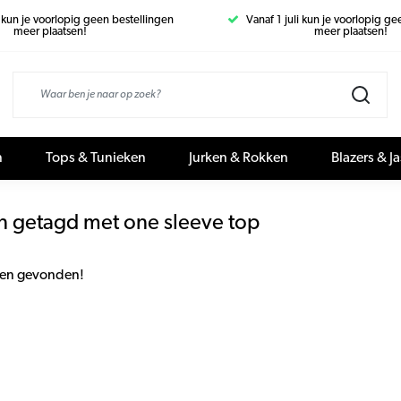
i kun je voorlopig geen bestellingen
Vanaf 1 juli kun je voorlopig g
meer plaatsen!
meer plaatsen!
n
Tops & Tunieken
Jurken & Rokken
Blazers & J
n getagd met one sleeve top
en gevonden!