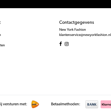
t
Contactgegevens
New York Fashion
n
klantenservice@newyorkfashion.nl
cten
j versturen met:
Betaalmethoden: