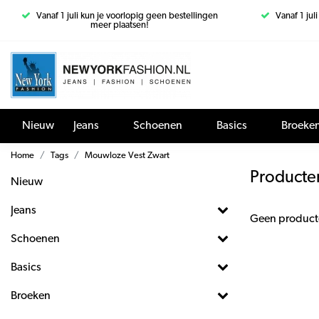
Vanaf 1 juli kun je voorlopig geen bestellingen
Vanaf 1 jul
meer plaatsen!
Nieuw
Jeans
Schoenen
Basics
Broeke
Home
Tags
Mouwloze Vest Zwart
Producte
Nieuw
Jeans
Geen product
Schoenen
Basics
Broeken