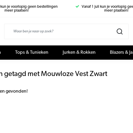
i kun je voorlopig geen bestellingen
Vanaf 1 juli kun je voorlopig g
meer plaatsen!
meer plaatsen!
n
Tops & Tunieken
Jurken & Rokken
Blazers & J
n getagd met Mouwloze Vest Zwart
en gevonden!