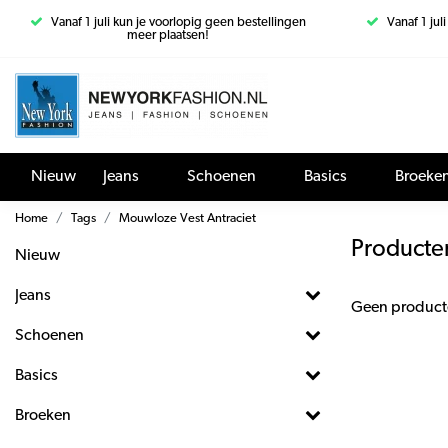
Vanaf 1 juli kun je voorlopig geen bestellingen
Vanaf 1 jul
meer plaatsen!
Nieuw
Jeans
Schoenen
Basics
Broeke
Home
Tags
Mouwloze Vest Antraciet
Producte
Nieuw
Jeans
Geen product
Schoenen
Basics
Broeken