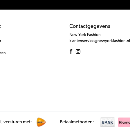
t
Contactgegevens
New York Fashion
n
klantenservice@newyorkfashion.nl
cten
j versturen met:
Betaalmethoden: